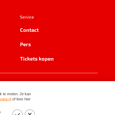
Service
Contact
Pers
Tickets kopen
RSIN 8531 62 402