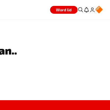
Word lid
an..