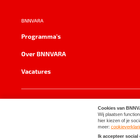
BNNVARA
Programma's
Over BNNVARA
Vacatures
Privacy
Cookie-instellingen
Algemene 