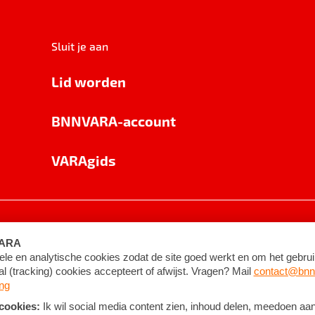
Sluit je aan
Lid worden
BNNVARA-account
VARAgids
voorwaarden
©
2026
BNNVARA