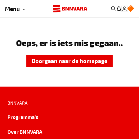
Menu
Oeps, er is iets mis gegaan..
Doorgaan naar de homepage
BNNVARA
Programma's
Over BNNVARA