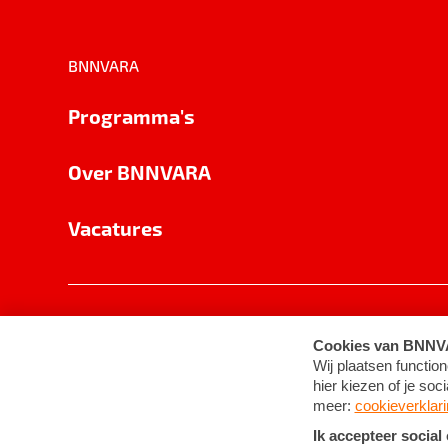
BNNVARA
Programma's
Over BNNVARA
Vacatures
Privacy
Cookie-instellingen
Algemene 