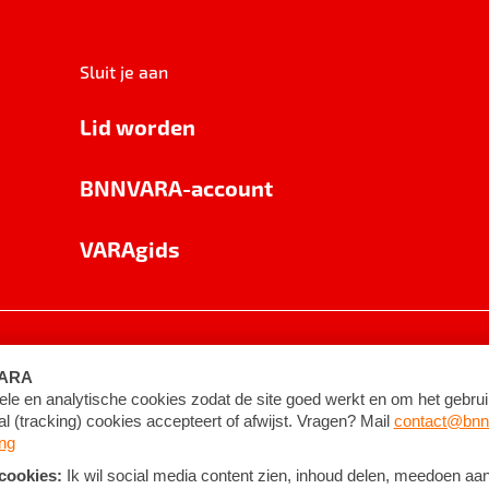
Sluit je aan
Lid worden
BNNVARA-account
VARAgids
voorwaarden
©
2026
BNNVARA