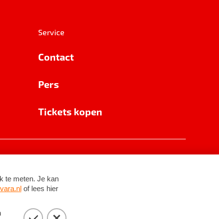
Service
Contact
Pers
Tickets kopen
RSIN 8531 62 402