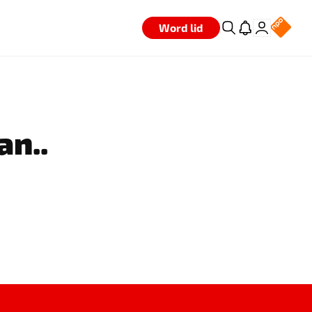
Word lid
an..