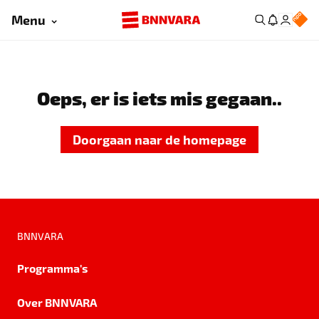
Menu
Oeps, er is iets mis gegaan..
Doorgaan naar de homepage
BNNVARA
Programma's
Over BNNVARA