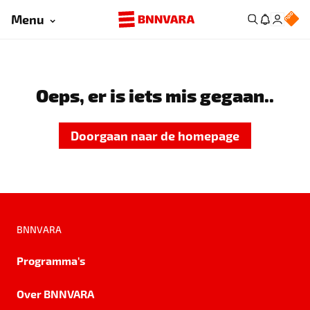
Menu
Oeps, er is iets mis gegaan..
Doorgaan naar de homepage
BNNVARA
Programma's
Over BNNVARA