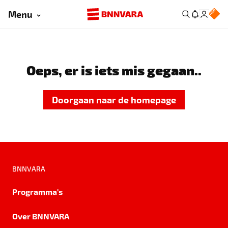
Menu
Oeps, er is iets mis gegaan..
Doorgaan naar de homepage
BNNVARA
Programma's
Over BNNVARA