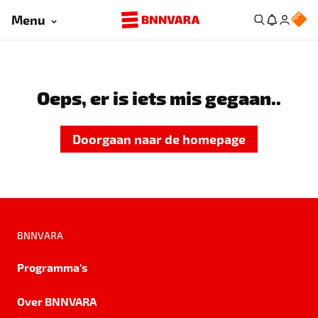
Menu
Oeps, er is iets mis gegaan..
Doorgaan naar de homepage
BNNVARA
Programma's
Over BNNVARA