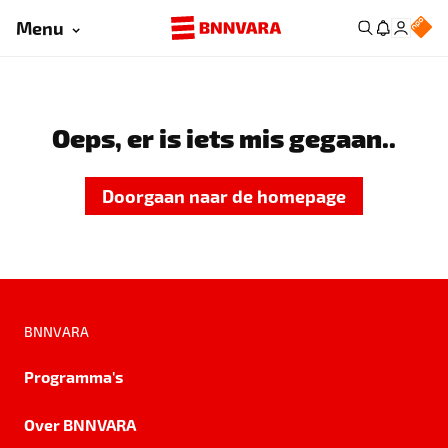
Menu
Oeps, er is iets mis gegaan..
Doorgaan naar de homepage
BNNVARA
Programma's
Over BNNVARA