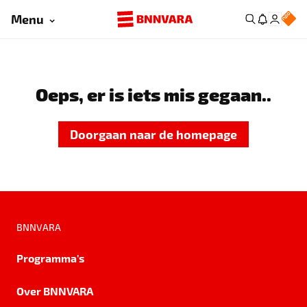
Menu
Oeps, er is iets mis gegaan..
Doorgaan naar de homepage
BNNVARA
Programma's
Over BNNVARA