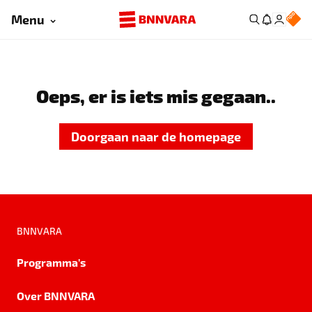
Menu
Oeps, er is iets mis gegaan..
Doorgaan naar de homepage
BNNVARA
Programma's
Over BNNVARA