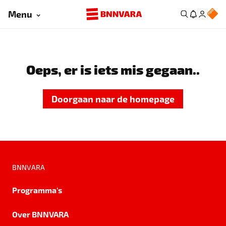
Menu
Oeps, er is iets mis gegaan..
Doorgaan naar de homepage
BNNVARA
Programma's
Over BNNVARA