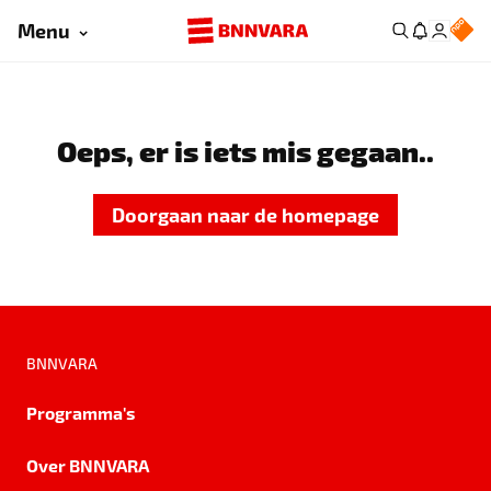
Menu
Oeps, er is iets mis gegaan..
Doorgaan naar de homepage
BNNVARA
Programma's
Over BNNVARA