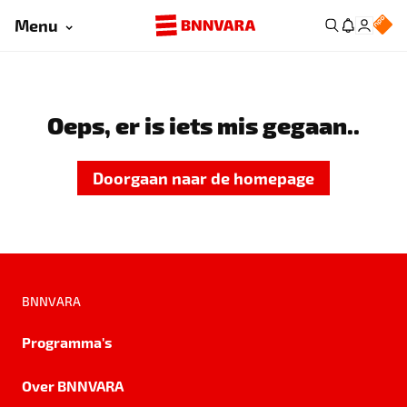
Menu
Oeps, er is iets mis gegaan..
Doorgaan naar de homepage
BNNVARA
Programma's
Over BNNVARA