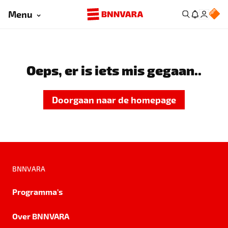
Menu
Oeps, er is iets mis gegaan..
Doorgaan naar de homepage
BNNVARA
Programma's
Over BNNVARA