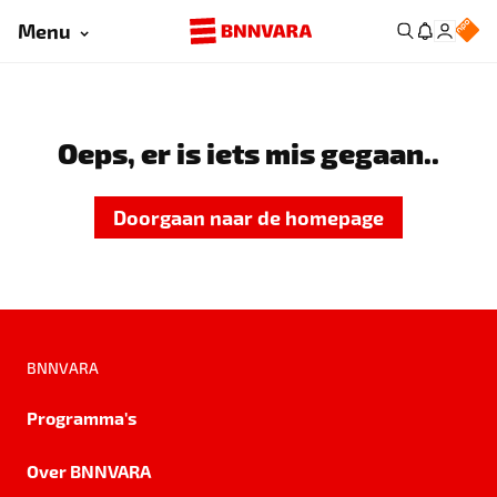
Menu
Oeps, er is iets mis gegaan..
Doorgaan naar de homepage
BNNVARA
Programma's
Over BNNVARA