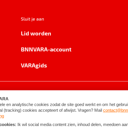
Sluit je aan
Lid worden
BNNVARA-account
VARAgids
voorwaarden
©
2026
BNNVARA