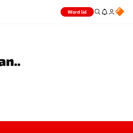
Word lid
an..