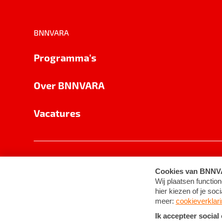
BNNVARA
Programma's
Over BNNVARA
Vacatures
Privacy
Cookie-instellingen
Algemene 