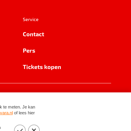
Service
Contact
Pers
Tickets kopen
RSIN 8531 62 402