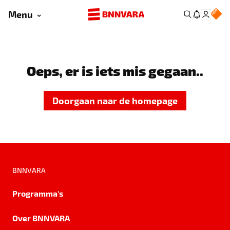
Menu
Oeps, er is iets mis gegaan..
Doorgaan naar de homepage
BNNVARA
Programma's
Over BNNVARA