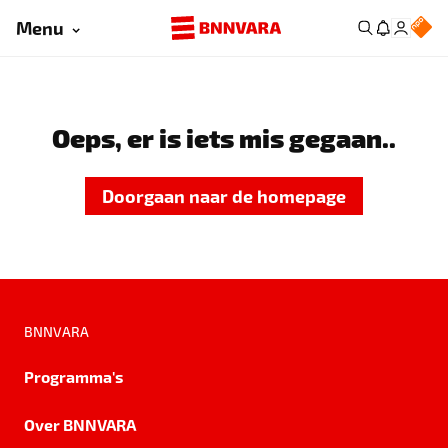
Menu
Oeps, er is iets mis gegaan..
Doorgaan naar de homepage
BNNVARA
Programma's
Over BNNVARA