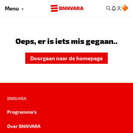
Menu
Oeps, er is iets mis gegaan..
Doorgaan naar de homepage
BNNVARA
Programma's
Over BNNVARA