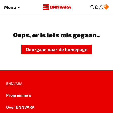
Menu
Oeps, er is iets mis gegaan..
Doorgaan naar de homepage
BNNVARA
Programma's
Over BNNVARA