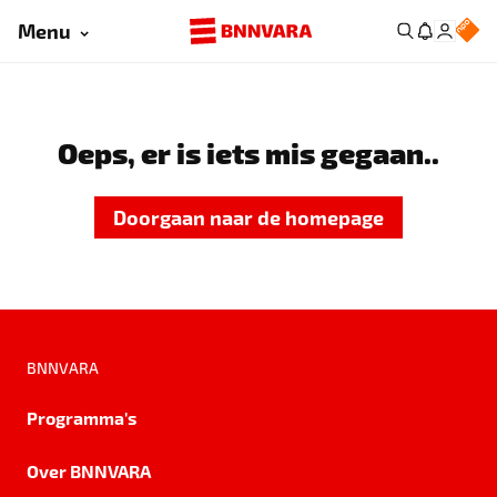
Menu
Oeps, er is iets mis gegaan..
Doorgaan naar de homepage
BNNVARA
Programma's
Over BNNVARA