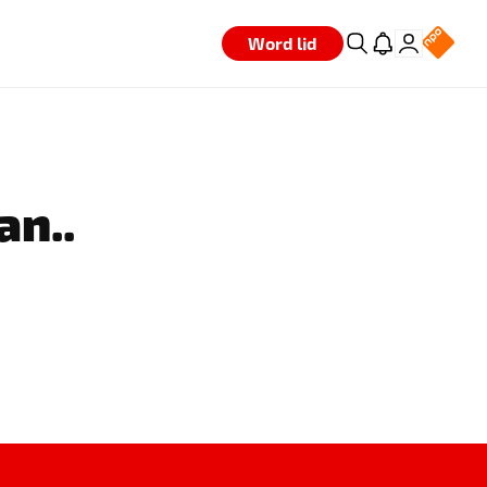
Word lid
an..