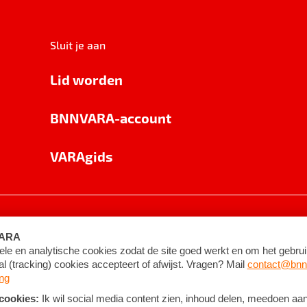
Sluit je aan
Lid worden
BNNVARA-account
VARAgids
voorwaarden
©
2026
BNNVARA