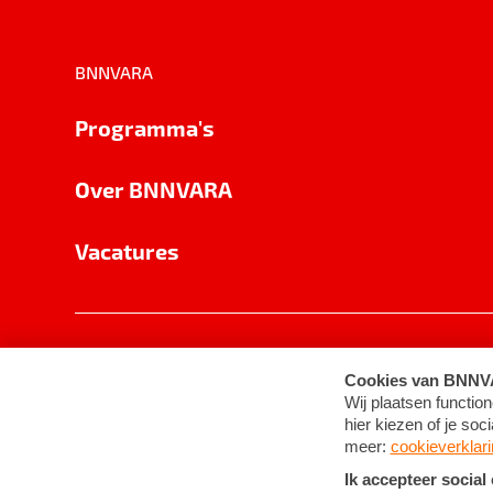
BNNVARA
Programma's
Over BNNVARA
Vacatures
Privacy
Cookie-instellingen
Algemene 