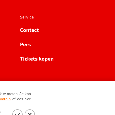
Service
Contact
Pers
Tickets kopen
RSIN 8531 62 402