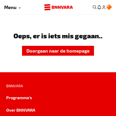
Menu
Oeps, er is iets mis gegaan..
Doorgaan naar de homepage
BNNVARA
Programma's
Over BNNVARA