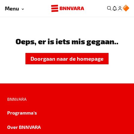
Menu
Oeps, er is iets mis gegaan..
Doorgaan naar de homepage
BNNVARA
Programma's
Over BNNVARA