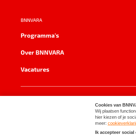
BNNVARA
Programma's
Over BNNVARA
Vacatures
Privacy
Cookie-instellingen
Algemene 