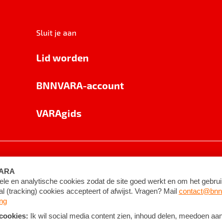
Sluit je aan
Lid worden
BNNVARA-account
VARAgids
voorwaarden
©
2026
BNNVARA