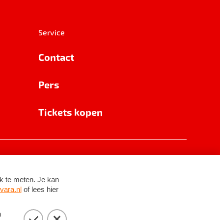
Service
Contact
Pers
Tickets kopen
RSIN 8531 62 402