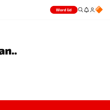
Word lid
an..