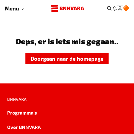
Menu
Oeps, er is iets mis gegaan..
Doorgaan naar de homepage
BNNVARA
Programma's
Over BNNVARA