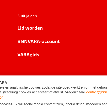
Sluit je aan
Lid worden
BNNVARA-account
VARAgids
voorwaarden
©
2026
BNNVARA