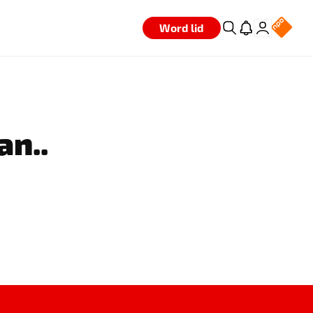
Word lid
an..