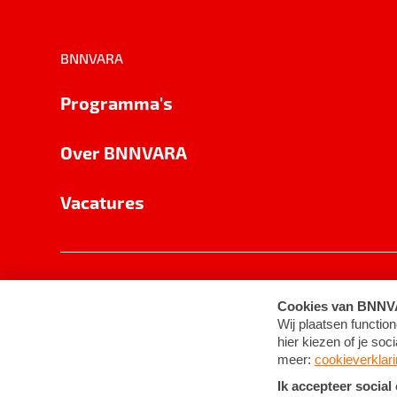
BNNVARA
Programma's
Over BNNVARA
Vacatures
Privacy
Cookie-instellingen
Algemene 