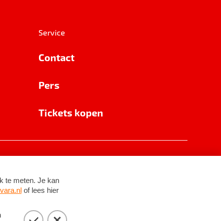
Service
Contact
Pers
Tickets kopen
RSIN 8531 62 402