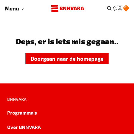
Menu
Oeps, er is iets mis gegaan..
Doorgaan naar de homepage
BNNVARA
Programma's
Over BNNVARA