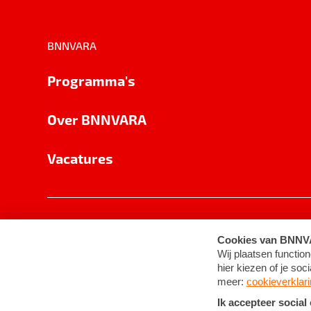
BNNVARA
Programma's
Over BNNVARA
Vacatures
Privacy
Cookie-instellingen
Algemene 