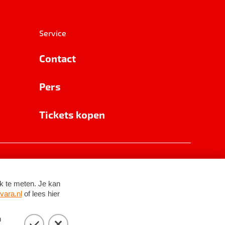
Service
Contact
Pers
Tickets kopen
RSIN 8531 62 402