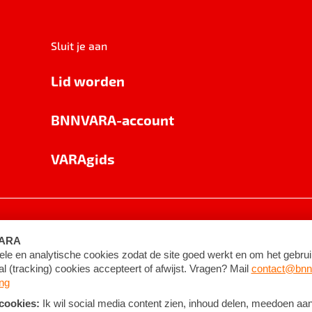
Sluit je aan
Lid worden
BNNVARA-account
VARAgids
voorwaarden
©
2026
BNNVARA