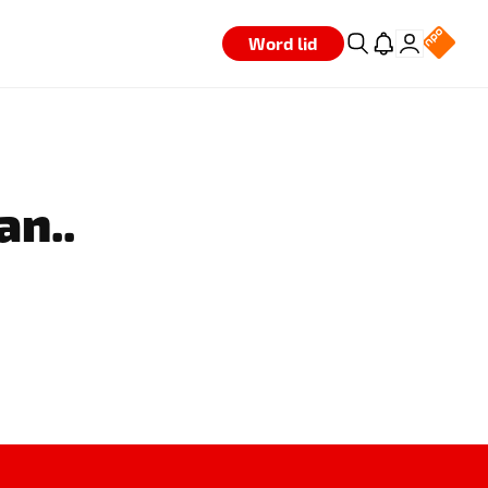
Word lid
an..