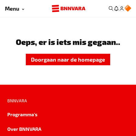
Menu
Oeps, er is iets mis gegaan..
Doorgaan naar de homepage
BNNVARA
Programma's
Over BNNVARA