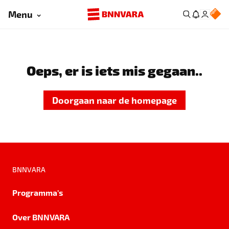
Menu
Oeps, er is iets mis gegaan..
Doorgaan naar de homepage
BNNVARA
Programma's
Over BNNVARA