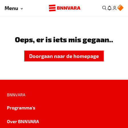
Menu
Oeps, er is iets mis gegaan..
Doorgaan naar de homepage
BNNVARA
Programma's
Over BNNVARA