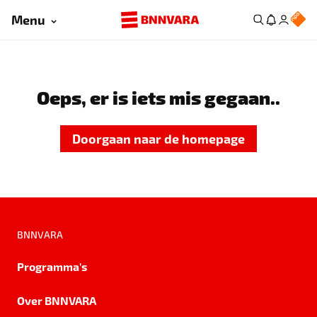
Menu
Oeps, er is iets mis gegaan..
Doorgaan naar de homepage
BNNVARA
Programma's
Over BNNVARA