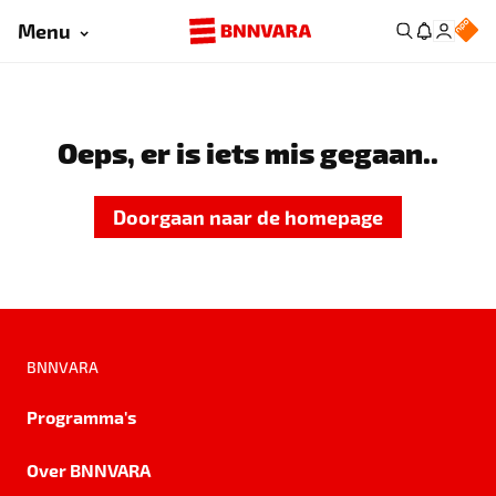
Menu
Oeps, er is iets mis gegaan..
Doorgaan naar de homepage
BNNVARA
Programma's
Over BNNVARA