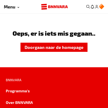
Menu
Oeps, er is iets mis gegaan..
Doorgaan naar de homepage
BNNVARA
Programma's
Over BNNVARA