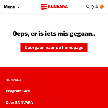
Menu
Oeps, er is iets mis gegaan..
Doorgaan naar de homepage
BNNVARA
Programma's
Over BNNVARA