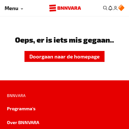
Menu
Oeps, er is iets mis gegaan..
Doorgaan naar de homepage
BNNVARA
Programma's
Over BNNVARA