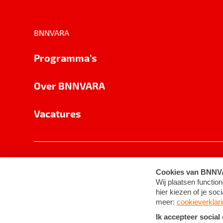
BNNVARA
Programma's
Over BNNVARA
Vacatures
Privacy
Cookie-instellingen
Algemene 