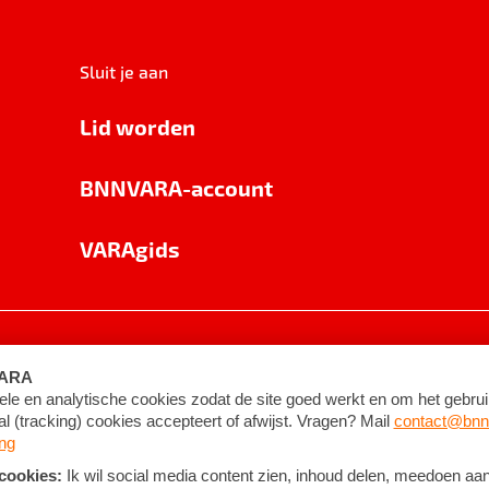
Sluit je aan
Lid worden
BNNVARA-account
VARAgids
voorwaarden
©
2026
BNNVARA