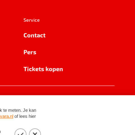
Service
Contact
Pers
Tickets kopen
RSIN 8531 62 402