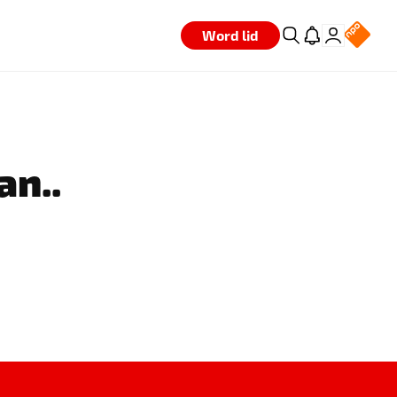
Word lid
an..