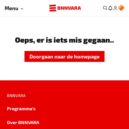
Menu
Oeps, er is iets mis gegaan..
Doorgaan naar de homepage
BNNVARA
Programma's
Over BNNVARA