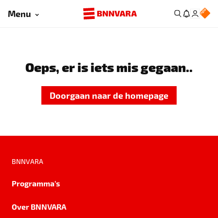
Menu
Oeps, er is iets mis gegaan..
Doorgaan naar de homepage
BNNVARA
Programma's
Over BNNVARA