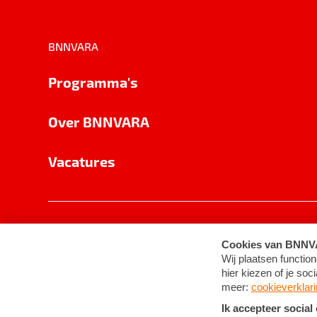
BNNVARA
Programma's
Over BNNVARA
Vacatures
Privacy
Cookie-instellingen
Algemene 