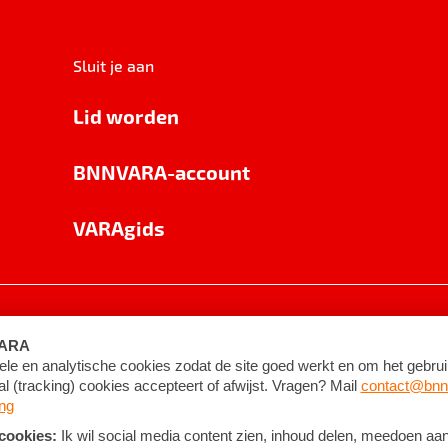
Sluit je aan
Lid worden
BNNVARA-account
VARAgids
voorwaarden
©
2026
BNNVARA