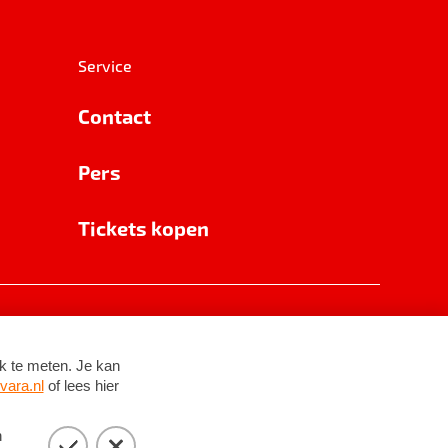
Service
Contact
Pers
Tickets kopen
RSIN 8531 62 402