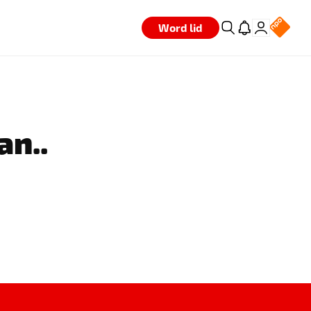
Word lid
an..