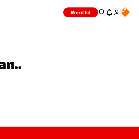
Word lid
an..