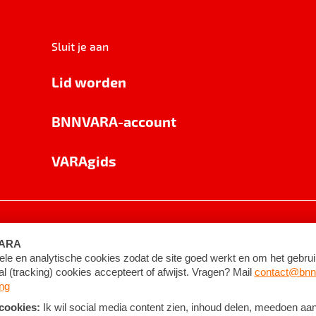
Sluit je aan
Lid worden
BNNVARA-account
VARAgids
voorwaarden
©
2026
BNNVARA