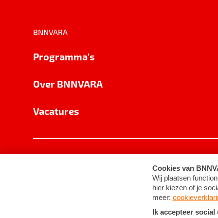
BNNVARA
Programma's
Over BNNVARA
Vacatures
Privacy
Cookie-instellingen
Algemene 