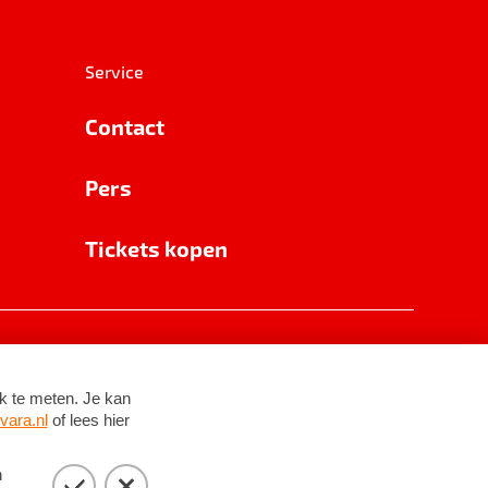
Service
Contact
Pers
Tickets kopen
RSIN 8531 62 402