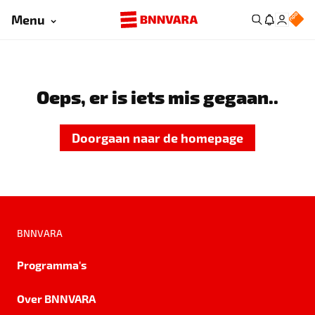
Menu
Oeps, er is iets mis gegaan..
Doorgaan naar de homepage
BNNVARA
Programma's
Over BNNVARA