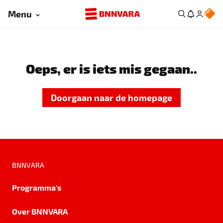
Menu
Oeps, er is iets mis gegaan..
Doorgaan naar de homepage
BNNVARA
Programma's
Over BNNVARA