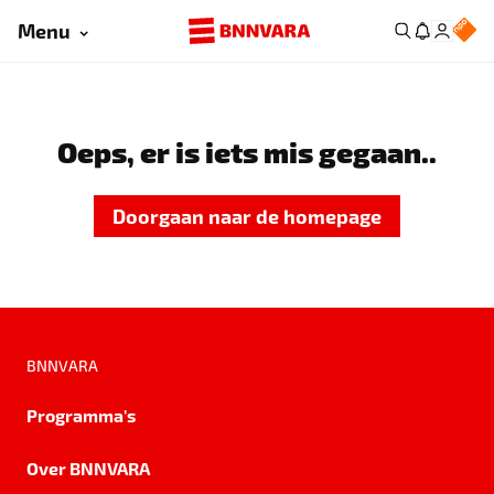
Menu
Oeps, er is iets mis gegaan..
Doorgaan naar de homepage
BNNVARA
Programma's
Over BNNVARA