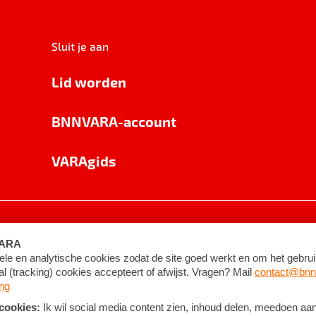
Sluit je aan
Lid worden
BNNVARA-account
VARAgids
voorwaarden
©
2026
BNNVARA