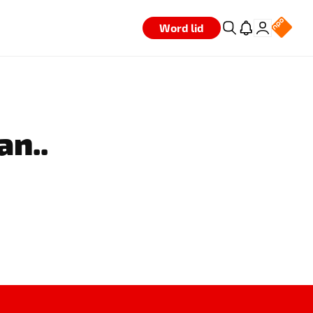
Word lid
an..