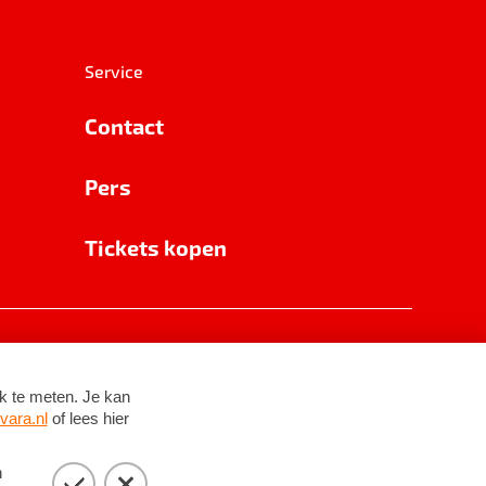
Service
Contact
Pers
Tickets kopen
RSIN 8531 62 402