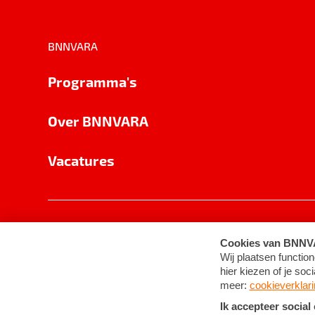
BNNVARA
Programma's
Over BNNVARA
Vacatures
Privacy
Cookie-instellingen
Algemene 