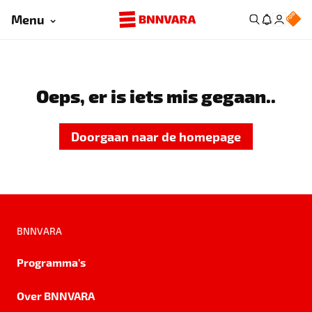
Menu
Oeps, er is iets mis gegaan..
Doorgaan naar de homepage
BNNVARA
Programma's
Over BNNVARA