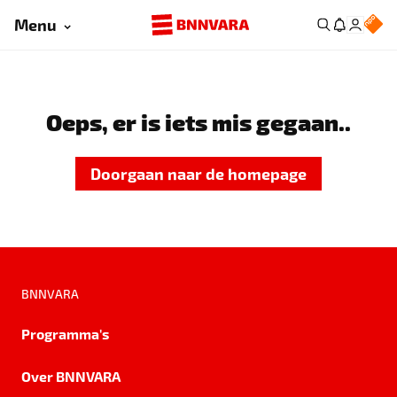
Menu
Oeps, er is iets mis gegaan..
Doorgaan naar de homepage
BNNVARA
Programma's
Over BNNVARA