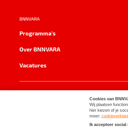
BNNVARA
Programma's
Over BNNVARA
Vacatures
Privacy
Cookie-instellingen
Algemene 