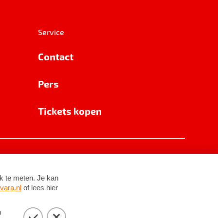
Service
Contact
Pers
Tickets kopen
RSIN 8531 62 402