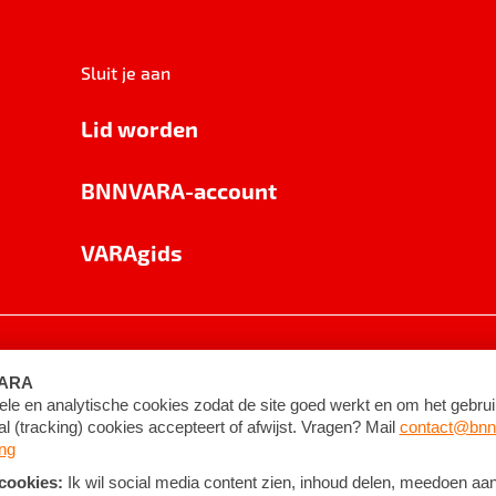
Sluit je aan
Lid worden
BNNVARA-account
VARAgids
voorwaarden
©
2026
BNNVARA