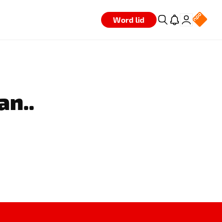
Word lid
an..