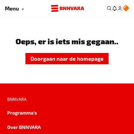
Menu
Oeps, er is iets mis gegaan..
Doorgaan naar de homepage
BNNVARA
Programma's
Over BNNVARA